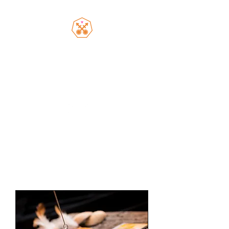
the Queerophant
Intersectional spiritual
guidance from a queer Latinx